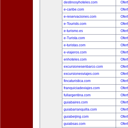
destinosyhoteles.com
Ofer
e-caribe.com
Ofer
e-reservaciones.com
Ofer
e-Tourists.com
Ofer
e-turismo.es
Ofer
e-Turista.com
Ofer
e-turistas.com
Ofer
e-viajeros.com
Ofer
enhoteles.com
Ofer
excursionesenbarco.com
Ofer
excursionesviajes.com
Ofer
fincaturistica.com
Ofer
franquiciadeviajes.com
Ofer
fullargentina.com
Ofer
guiabaires.com
Ofer
guiabarranquilla.com
Ofer
guiabeijing.com
Ofer
guiabsas.com
Ofer