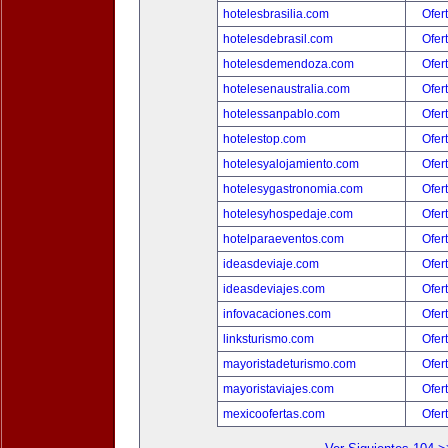
hotelesbrasilia.com
Ofer
hotelesdebrasil.com
Ofer
hotelesdemendoza.com
Ofer
hotelesenaustralia.com
Ofer
hotelessanpablo.com
Ofer
hotelestop.com
Ofer
hotelesyalojamiento.com
Ofer
hotelesygastronomia.com
Ofer
hotelesyhospedaje.com
Ofer
hotelparaeventos.com
Ofer
ideasdeviaje.com
Ofer
ideasdeviajes.com
Ofer
infovacaciones.com
Ofer
linksturismo.com
Ofer
mayoristadeturismo.com
Ofer
mayoristaviajes.com
Ofer
mexicoofertas.com
Ofer