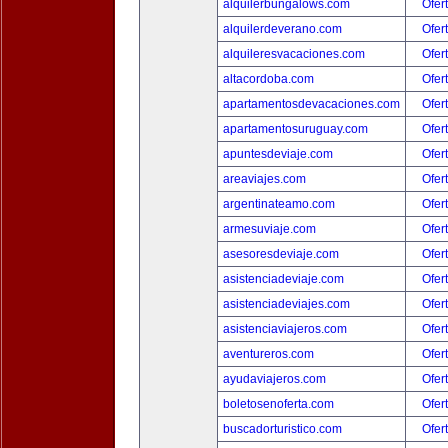
alquilerbungalows.com
Ofer
alquilerdeverano.com
Ofer
alquileresvacaciones.com
Ofer
altacordoba.com
Ofer
apartamentosdevacaciones.com
Ofer
apartamentosuruguay.com
Ofer
apuntesdeviaje.com
Ofer
areaviajes.com
Ofer
argentinateamo.com
Ofer
armesuviaje.com
Ofer
asesoresdeviaje.com
Ofer
asistenciadeviaje.com
Ofer
asistenciadeviajes.com
Ofer
asistenciaviajeros.com
Ofer
aventureros.com
Ofer
ayudaviajeros.com
Ofer
boletosenoferta.com
Ofer
buscadorturistico.com
Ofer