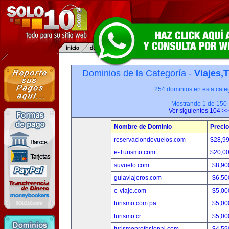
Dominios de la Categoría -
Viajes,
254 dominios en esta categ
Mostrando 1 de 150
Ver siguientes 104 >>
Nombre de Dominio
Precio
reservaciondevuelos.com
$28,9
e-Turismo.com
$20,0
suvuelo.com
$8,90
guiaviajeros.com
$6,50
e-viaje.com
$5,00
turismo.com.pa
$5,00
turismo.cr
$5,00