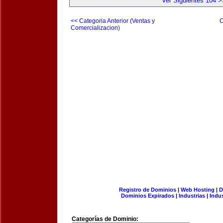
Ver Siguientes 104 >
<< Categoria Anterior (Ventas y
C
Comercializacion)
Registro de Dominios
|
Web Hosting
|
D
Dominios Expirados
|
Industrias
|
Indu
Categorías de Dominio: