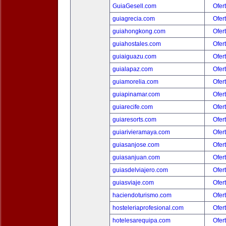
GuiaGesell.com
Ofer
guiagrecia.com
Ofer
guiahongkong.com
Ofer
guiahostales.com
Ofer
guiaiguazu.com
Ofer
guialapaz.com
Ofer
guiamorelia.com
Ofer
guiapinamar.com
Ofer
guiarecife.com
Ofer
guiaresorts.com
Ofer
guiarivieramaya.com
Ofer
guiasanjose.com
Ofer
guiasanjuan.com
Ofer
guiasdelviajero.com
Ofer
guiasviaje.com
Ofer
haciendoturismo.com
Ofer
hosteleriaprofesional.com
Ofer
hotelesarequipa.com
Ofer