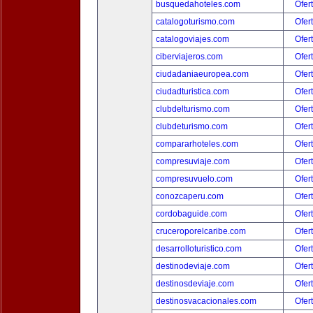
busquedahoteles.com
Ofer
catalogoturismo.com
Ofer
catalogoviajes.com
Ofer
ciberviajeros.com
Ofer
ciudadaniaeuropea.com
Ofer
ciudadturistica.com
Ofer
clubdelturismo.com
Ofer
clubdeturismo.com
Ofer
compararhoteles.com
Ofer
compresuviaje.com
Ofer
compresuvuelo.com
Ofer
conozcaperu.com
Ofer
cordobaguide.com
Ofer
cruceroporelcaribe.com
Ofer
desarrolloturistico.com
Ofer
destinodeviaje.com
Ofer
destinosdeviaje.com
Ofer
destinosvacacionales.com
Ofer