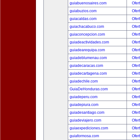
guiabuenosaires.com
Ofer
guiabuzios.com
Ofer
guiacaldas.com
Ofer
guiachacabuco.com
Ofer
guiaconcepcion.com
Ofer
guiadeactividades.com
Ofer
guiadearequipa.com
Ofer
guiadeblumenau.com
Ofer
guiadecaracas.com
Ofer
guiadecartagena.com
Ofer
guiadechile.com
Ofer
GuiaDeHonduras.com
Ofer
guiadeperu.com
Ofer
guiadepiura.com
Ofer
guiadesantiago.com
Ofer
guiadeviajero.com
Ofer
guiaexpediciones.com
Ofer
guiaformosa.com
Ofer