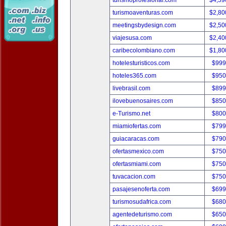
turismoprofesional.com
$4,59
turismoaventuras.com
$2,80
meetingsbydesign.com
$2,50
viajesusa.com
$2,40
caribecolombiano.com
$1,80
hotelesturisticos.com
$999
hoteles365.com
$950
livebrasil.com
$899
ilovebuenosaires.com
$850
e-Turismo.net
$800
miamiofertas.com
$799
guiacaracas.com
$790
ofertasmexico.com
$750
ofertasmiami.com
$750
tuvacacion.com
$750
pasajesenoferta.com
$699
turismosudafrica.com
$680
agentedeturismo.com
$650