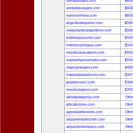
ofertapasajes.com
$600
ventadepasajes.com
$600
vuelosenlinea.com
$600
argentinatequiero.com
$590
restaurantesargentinos.com
$580
hotelesasuncion.com
$550
hotelescarlospaz.com
$550
mendozavacations.com
$550
viajesempresariales.com
$550
viajesypasajes.com
$480
hotelesdebariloche.com
$397
guiadecusco.com
$380
mundoviajeros.com
$350
aboutpatagonia.com
Ofer
africaturismo.com
Ofer
agendadeturismo.com
Ofer
alojamientoenchile.com
Ofer
alojamientomexico.com
Ofer