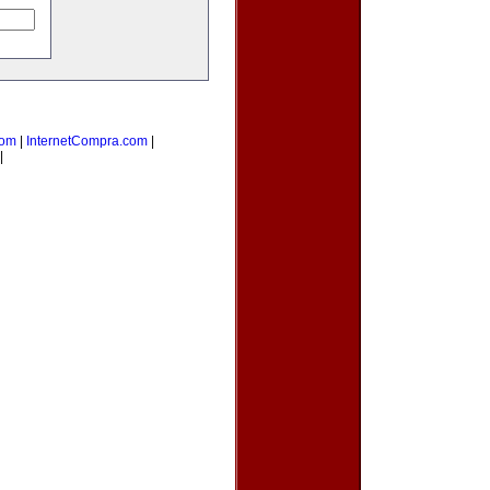
com
|
InternetCompra.com
|
|