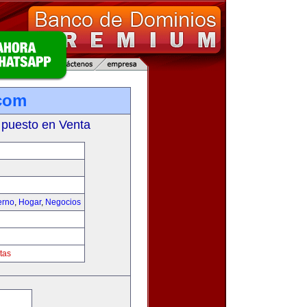
com
 puesto en Venta
erno
,
Hogar
,
Negocios
tas