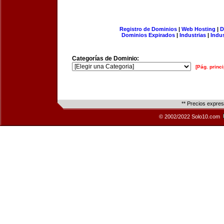
Registro de Dominios
|
Web Hosting
|
D
Dominios Expirados
|
Industrias
|
Indu
Categorías de Dominio:
[Pág. princi
** Precios expre
© 2002/2022 Solo10.com