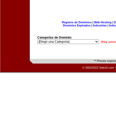
Registro de Dominios
|
Web Hosting
|
D
Dominios Expirados
|
Industrias
|
Indu
Categorías de Dominio:
[Pág. princi
** Precios expre
© 2002/2022 Solo10.com