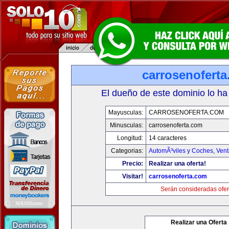
carrosenofert
El dueño de este dominio lo ha
Mayusculas:
CARROSENOFERTA.COM
Minusculas:
carrosenoferta.com
Longitud:
14 caracteres
Categorias:
AutomÃ³viles y Coches
,
Vent
Precio:
Realizar una oferta!
Visitar!
carrosenoferta.com
Serán consideradas ofer
Realizar una Oferta