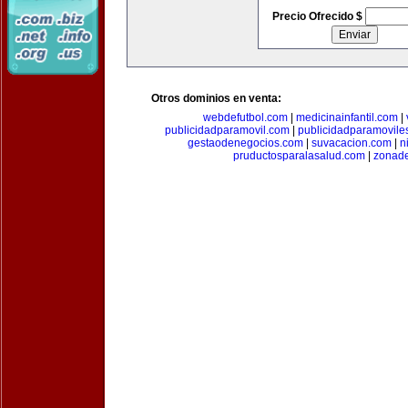
Precio Ofrecido $
Otros dominios en venta:
webdefutbol.com
|
medicinainfantil.com
|
publicidadparamovil.com
|
publicidadparamovile
gestaodenegocios.com
|
suvacacion.com
|
n
pruductosparalasalud.com
|
zonad