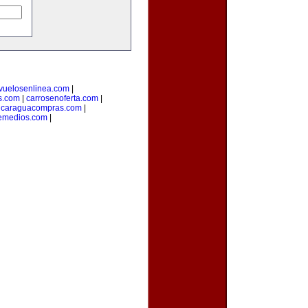
vuelosenlinea.com
|
s.com
|
carrosenoferta.com
|
icaraguacompras.com
|
emedios.com
|