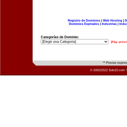
Registro de Dominios
|
Web Hosting
|
D
Dominios Expirados
|
Industrias
|
Indu
Categorías de Dominio:
[Pág. princi
** Precios expre
© 2002/2022 Solo10.com