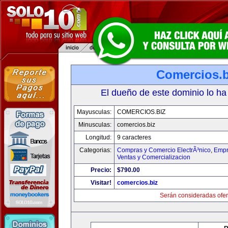
Comercios.b
El dueño de este dominio lo ha
Mayusculas:
COMERCIOS.BIZ
Minusculas:
comercios.biz
Longitud:
9 caracteres
Categorias:
Compras y Comercio ElectrÃ³nico
,
Empr
Ventas y Comercializacion
Precio:
$790.00
Visitar!
comercios.biz
Serán consideradas ofer