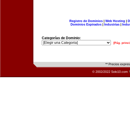
Registro de Dominios
|
Web Hosting
|
D
Dominios Expirados
|
Industrias
|
Indu
Categorías de Dominio:
[Pág. princi
** Precios expre
© 2002/2022 Solo10.com