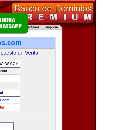
os.com
 puesto en Venta
OCIOS.COM
.com
a!
os.com
tas