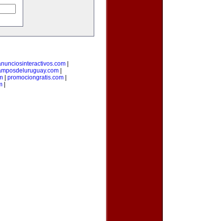
anunciosinteractivos.com
|
amposdeluruguay.com
|
m
|
promociongratis.com
|
m
|