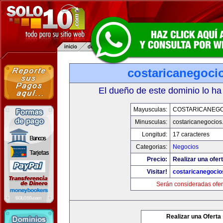
costaricanegoci
El dueño de este dominio lo ha
Mayusculas:
COSTARICANEG
Minusculas:
costaricanegocios
Longitud:
17 caracteres
Categorias:
Negocios
Precio:
Realizar una ofert
Visitar!
costaricanegoci
Serán consideradas ofer
Realizar una Oferta