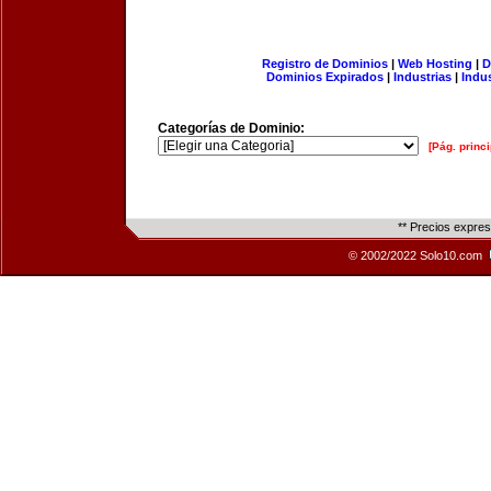
Registro de Dominios
|
Web Hosting
|
D
Dominios Expirados
|
Industrias
|
Indu
Categorías de Dominio:
[Pág. princi
** Precios expre
© 2002/2022 Solo10.com