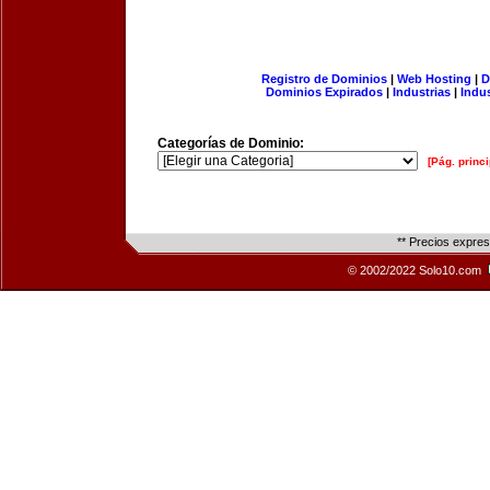
Registro de Dominios
|
Web Hosting
|
D
Dominios Expirados
|
Industrias
|
Indu
Categorías de Dominio:
[Pág. princi
** Precios expre
© 2002/2022 Solo10.com