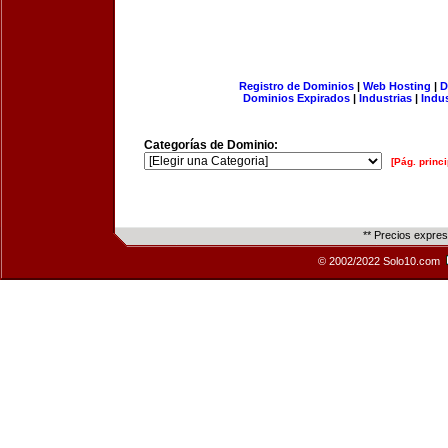
Registro de Dominios
|
Web Hosting
|
D
Dominios Expirados
|
Industrias
|
Indu
Categorías de Dominio:
[Pág. princi
** Precios expre
© 2002/2022 Solo10.com