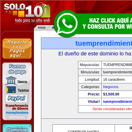
tuemprendimien
El dueño de este dominio lo ha
Mayusculas:
TUEMPRENDIMI
Minusculas:
tuemprendimient
Longitud:
16 caracteres
Categorias:
Negocios
Precio:
$3,500.00
Visitar!
tuemprendimien
Serán consideradas ofer
R