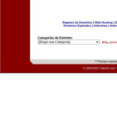
Registro de Dominios
|
Web Hosting
|
D
Dominios Expirados
|
Industrias
|
Indu
Categorías de Dominio:
[Pág. princi
** Precios expre
© 2002/2022 Solo10.com