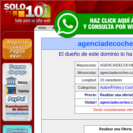
agenciadecoch
El dueño de este dominio lo ha
Mayusculas:
AGENCIADECOCH
Minusculas:
agenciadecoches.c
Longitud:
15 caracteres
Categorias:
AutomÃ³viles y Coc
Precio:
Realizar una oferta
Visitar!
agenciadecoches.
Serán consideradas ofer
Realizar una Oferta