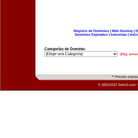
Registro de Dominios
|
Web Hosting
|
D
Dominios Expirados
|
Industrias
|
Indu
Categorías de Dominio:
[Pág. princi
** Precios expre
© 2002/2022 Solo10.com