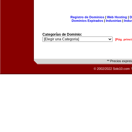
Registro de Dominios
|
Web Hosting
|
D
Dominios Expirados
|
Industrias
|
Indu
Categorías de Dominio:
[Pág. princi
** Precios expre
© 2002/2022 Solo10.com