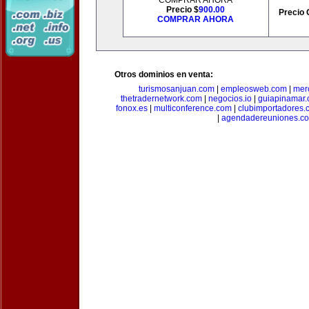
COMPRAR AHORA
Precio $
900.00
Precio 
COMPRAR AHORA
Otros dominios en venta:
turismosanjuan.com
|
empleosweb.com
|
mer
thetradernetwork.com
|
negocios.io
|
guiapinamar
fonox.es
|
multiconference.com
|
clubimportadores.
|
agendadereuniones.c