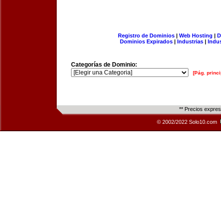
Registro de Dominios
|
Web Hosting
|
D
Dominios Expirados
|
Industrias
|
Indu
Categorías de Dominio:
[Pág. princi
** Precios expre
© 2002/2022 Solo10.com