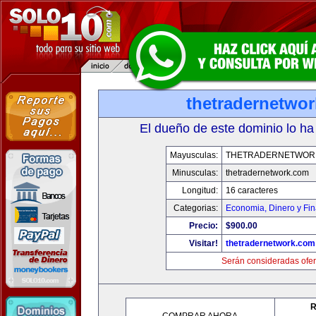
thetradernetwo
El dueño de este dominio lo ha
Mayusculas:
THETRADERNETWOR
Minusculas:
thetradernetwork.com
Longitud:
16 caracteres
Categorias:
Economia, Dinero y Fi
Precio:
$900.00
Visitar!
thetradernetwork.com
Serán consideradas ofer
R