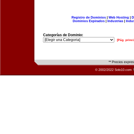
Registro de Dominios
|
Web Hosting
|
D
Dominios Expirados
|
Industrias
|
Indu
Categorías de Dominio:
[Pág. princi
** Precios expre
© 2002/2022 Solo10.com